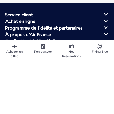
Service client
Achat en ligne
Programme de fidélité et partenaires
À propos d'Air France
Application Mobile Air France
Vols au départ de
Acheter un
S'enregistrer
Mes
Flying Blue
Vols vers la France
billet
Réservations
Voyager dans le Monde
Plan du site
Informations légales
Politique de confidentialité
Déclaration d'accessibilité
Gestion des cookies