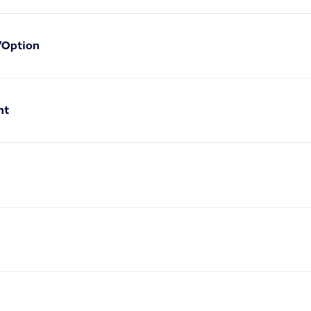
l’Option
nt