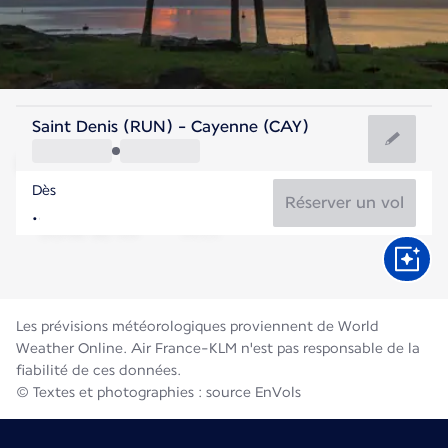
Guyane Française
Saint Denis (RUN) - Cayenne (CAY)
Cayenne
Dès
27°C
Guyane Française
Réserver un vol
Durée du vol
Août
Les prévisions météorologiques proviennent de World
Weather Online. Air France-KLM n'est pas responsable de la
fiabilité de ces données.
© Textes et photographies : source EnVols