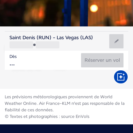
Etats-Unis
Saint Denis (RUN) - Las Vegas (LAS)
Las Vegas
Dès
32°C
Etats-Unis
Réserver un vol
Durée du vol
Août
Les prévisions météorologiques proviennent de World
Weather Online. Air France-KLM n'est pas responsable de la
fiabilité de ces données.
© Textes et photographies : source EnVols