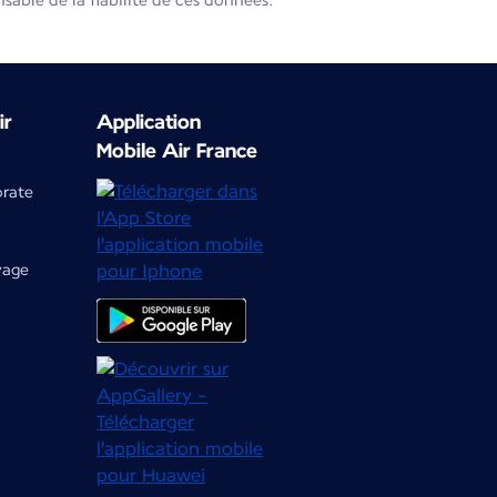
able de la fiabilité de ces données.
ir
Application
Mobile Air France
orate
yage