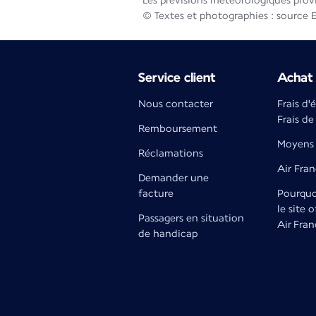
Les prévisions météorologiques prov
© Textes et photographies : source 
Service client
Achat 
Nous contacter
Frais d'
Frais de
Remboursement
Moyens 
Réclamations
Air Fra
Demander une
facture
Pourquoi
le site o
Passagers en situation
Air Fran
de handicap