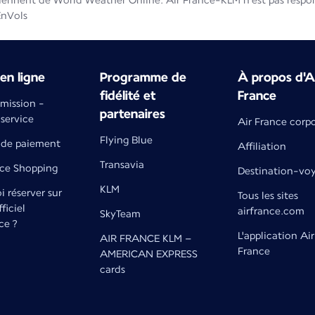
iennent de World Weather Online. Air France-KLM n'est pas respons
EnVols
en ligne
Programme de
À propos d'A
fidélité et
France
émission -
partenaires
 service
Air France corp
Flying Blue
de paiement
Affiliation
Transavia
nce Shopping
Destination-vo
KLM
 réserver sur
Tous les sites
fficiel
airfrance.com
SkyTeam
ce ?
L'application Air
AIR FRANCE KLM –
France
AMERICAN EXPRESS
cards